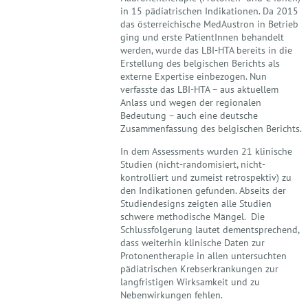
in 15 pädiatrischen Indikationen. Da 2015
das österreichische MedAustron in Betrieb
ging und erste PatientInnen behandelt
werden, wurde das LBI-HTA bereits in die
Erstellung des belgischen Berichts als
externe Expertise einbezogen. Nun
verfasste das LBI-HTA – aus aktuellem
Anlass und wegen der regionalen
Bedeutung – auch eine deutsche
Zusammenfassung des belgischen Berichts.
In dem Assessments wurden 21 klinische
Studien (nicht-randomisiert, nicht-
kontrolliert und zumeist retrospektiv) zu
den Indikationen gefunden. Abseits der
Studiendesigns zeigten alle Studien
schwere methodische Mängel. Die
Schlussfolgerung lautet dementsprechend,
dass weiterhin klinische Daten zur
Protonentherapie in allen untersuchten
pädiatrischen Krebserkrankungen zur
langfristigen Wirksamkeit und zu
Nebenwirkungen fehlen.