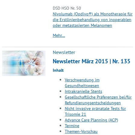
DSD HSO Nr. 50
Nivolumab (Opdivo®) als Monotherapie für
die Erstlinienbehandlung von inoperablen
oder metastasierten Melanomen
Mehr...
Newsletter
Newsletter März 2015 | Nr. 135
Inhalt
Verschwendung im
Gesundheitswesen
Intrakranielle Stents
Gesellschaftliche Präferenzen bei/für
Refundierungsentscheidungen
Nicht invasive pränatale Tests für
Trisomie 21
Advance Care Planning (ACP)
Termine
Themen-Vorschau