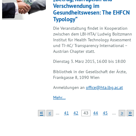
Verschwendung im
Gesundheitswesen: The EHFCN
Typology“
Die Veranstaltung findet in Kooperation
zwischen dem LBI-HTA/ Ludwig Boltzmann
Institut für Health Technology Assessment
und TI-AC/ Transparency International –
Austrian Chapter statt.
Dienstag 3. März 2015, 16:00 bis 18:00
Bibliothek in der Gesellschaft der Ärzte,
Frankgasse 8, 1090 Wien
Anmeldungen an
office@hta.lbg.ac.at
Mehr...
«
»
...
41
42
44
45
...
<
43
>