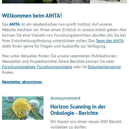
Willkommen beim AIHTA!
Das
AIHTA
ist ein akademisches non-profit Institut. Auf unserer
Website möchten wir Ihnen einen Einblick in unsere Arbeit geben. Hier
können Sie eine Vielzahl von Forschungsberichten abrufen, die Sie bei
Ihrer Entscheidungsfindung unterstützen sollen. Das
Team des AIHTA
steht Ihnen gerne für Fragen und Auskünfte zur Verfügung.
Hier unter Aktuelles finden Sie unsere rezentesten Publikationen:
Newsletter und Projektberichte. Ältere Berichte können Sie über
Forschungsgebiete
,
Forschungsprojekte
oder im
Dokumentenserver
finden.
Newsletter abonnieren
Announcement
Horizon Scanning in der
Onkologie - Berichte
Wir freuen uns einen neuen HSO Bericht
vorstellen zu dürfen.