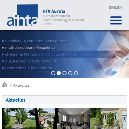
ENGLISH
1
2
3
4
5
Aktuelles
Aktuelles