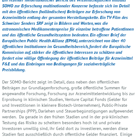
SOMO zur Erforschung multinationaler Konzerne befasste sich im Detail
mit den öffentlichen (holländischen) Beiträgen zur Erforschung von
Arzneimitteln entlang der gesamten Herstellungskette. Ein TV-Film des
Schweizer Senders SRF zeigt in Bildern und Worten, was die
astronomischen Medikamentenpreise für einzelne betroffene PatientInnen
und das öffentliche Gesundheitssystem bedeuten. Ein offener Brief der
Europäischen Public Health Allianz (EPHA), unterzeichnet von über 40
öffentlichen Institutionen im Gesundheitsbereich, fordert die Europäische
Kommission auf, stärker die öffentlichen Interessen zu schützen und
fordert eine völlige Offenlegung der öffentlichen Beiträge für Arzneimittel
F&E und das Einbringen von Bedingungen für sozialverträgliche
Preisbildung.
Der SOMO-Bericht zeigt im Detail, dass neben den öffentlichen
Beiträgen zur Grundlagenforschung, große öffentliche Summen für
angewandte Forschung, Forschung zur Arzneimittelentwicklung bis zur
Erprobung in klinischen Studien, Venture Capital Fonds (Gelder für
und Investitionen in kleinere Biotech-Unternehmen), Public-Private
Partnerships (PPP), Darlehen und Steuerbegünstigungen aufgewendet
werden. Da gerade in den frühen Stadien und in der prä-klinischen
Testung das Risiko zu scheitern besonders hoch ist und private
Investoren unwillig sind, ihr Geld dort zu investieren, werden diese
Stadien fast ausschließlich durch öffentliche Gelder finanziert. Einige