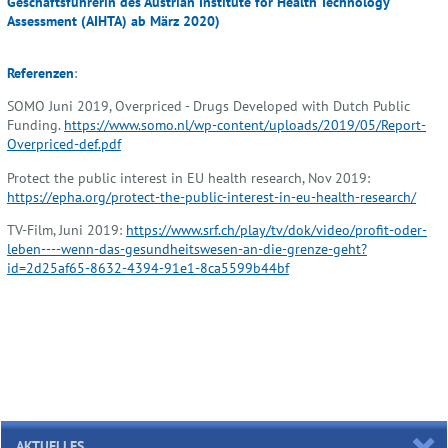
Geschäftsführerin des Austrian Institute for Health Technology
Assessment (AIHTA) ab März 2020)
Referenzen
:
SOMO Juni 2019, Overpriced - Drugs Developed with Dutch Public
Funding.
https://www.somo.nl/wp-content/uploads/2019/05/Report-
Overpriced-def.pdf
Protect the public interest in EU health research, Nov 2019:
https://epha.org/protect-the-public-interest-in-eu-health-research/
TV-Film, Juni 2019:
https://www.srf.ch/play/tv/dok/video/profit-oder-
leben----wenn-das-gesundheitswesen-an-die-grenze-geht?
id=2d25af65-8632-4394-91e1-8ca5599b44bf
AKTUELLES