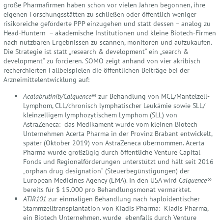
große Pharmafirmen haben schon vor vielen Jahren begonnen, ihre
eigenen Forschungsstätten zu schließen oder öffentlich weniger
risikoreiche geförderte PPP einzugehen und statt dessen – analog zu
Head-Huntern – akademische Institutionen und kleine Biotech-Firmen
nach nutzbaren Ergebnissen zu scannen, monitoren und aufzukaufen.
Die Strategie ist statt „research & development“ ein „search &
development“ zu forcieren. SOMO zeigt anhand von vier akribisch
recherchierten Fallbeispielen die öffentlichen Beiträge bei der
Arzneimittelentwicklung auf:
Acalabrutinib/Calquence®
zur Behandlung von MCL/Mantelzell-
Lymphom, CLL/chronisch lymphatischer Leukämie sowie SLL/
kleinzelligem lymphozytischem Lymphom (SLL) von
AstraZeneca: das Medikament wurde vom kleinen Biotech
Unternehmen Acerta Pharma in der Provinz Brabant entwickelt,
später (Oktober 2019) von AstraZeneca übernommen. Acerta
Pharma wurde großzügig durch öffentliche Venture Capital
Fonds und Regionalförderungen unterstützt und hält seit 2016
„orphan drug designation“ (Steuerbegünstigungen) der
European Medicines Agency (EMA). In den USA wird
Calquence®
bereits für $ 15.000 pro Behandlungsmonat vermarktet.
ATIR101
zur einmaligen Behandlung nach haploidentischer
Stammzelltransplantation von Kiadis Pharma: Kiadis Pharma,
ein Biotech Unternehmen, wurde ebenfalls durch Venture