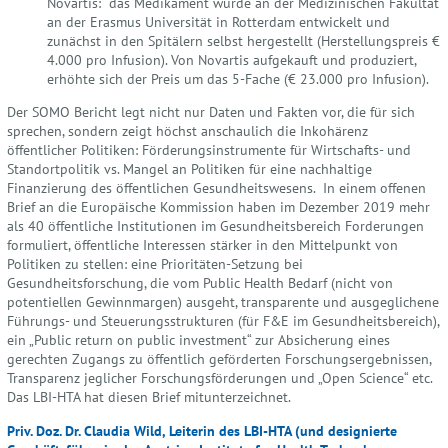
Novartis: das Medikament wurde an der Medizinischen Fakultät
an der Erasmus Universität in Rotterdam entwickelt und
zunächst in den Spitälern selbst hergestellt (Herstellungspreis €
4.000 pro Infusion). Von Novartis aufgekauft und produziert,
erhöhte sich der Preis um das 5-Fache (€ 23.000 pro Infusion).
Der SOMO Bericht legt nicht nur Daten und Fakten vor, die für sich
sprechen, sondern zeigt höchst anschaulich die Inkohärenz
öffentlicher Politiken: Förderungsinstrumente für Wirtschafts- und
Standortpolitik vs. Mangel an Politiken für eine nachhaltige
Finanzierung des öffentlichen Gesundheitswesens. In einem offenen
Brief an die Europäische Kommission haben im Dezember 2019 mehr
als 40 öffentliche Institutionen im Gesundheitsbereich Forderungen
formuliert, öffentliche Interessen stärker in den Mittelpunkt von
Politiken zu stellen: eine Prioritäten-Setzung bei
Gesundheitsforschung, die vom Public Health Bedarf (nicht von
potentiellen Gewinnmargen) ausgeht, transparente und ausgeglichene
Führungs- und Steuerungsstrukturen (für F&E im Gesundheitsbereich),
ein „Public return on public investment“ zur Absicherung eines
gerechten Zugangs zu öffentlich geförderten Forschungsergebnissen,
Transparenz jeglicher Forschungsförderungen und „Open Science“ etc.
Das LBI-HTA hat diesen Brief mitunterzeichnet.
Priv. Doz. Dr. Claudia Wild, Leiterin des LBI-HTA (und designierte