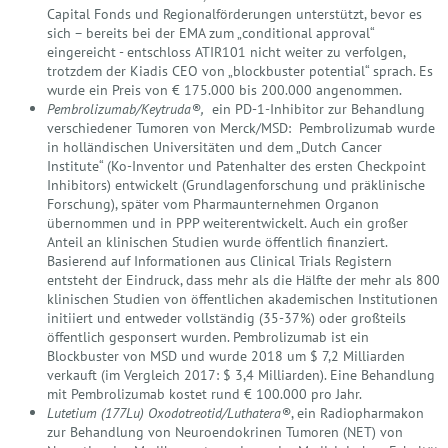
Capital Fonds und Regionalförderungen unterstützt, bevor es
sich – bereits bei der EMA zum „conditional approval“
eingereicht - entschloss ATIR101 nicht weiter zu verfolgen,
trotzdem der Kiadis CEO von „blockbuster potential“ sprach. Es
wurde ein Preis von € 175.000 bis 200.000 angenommen.
Pembrolizumab/Keytruda®,
ein PD-1-Inhibitor zur Behandlung
verschiedener Tumoren von Merck/MSD: Pembrolizumab wurde
in holländischen Universitäten und dem „Dutch Cancer
Institute“ (Ko-Inventor und Patenhalter des ersten Checkpoint
Inhibitors) entwickelt (Grundlagenforschung und präklinische
Forschung), später vom Pharmaunternehmen Organon
übernommen und in PPP weiterentwickelt. Auch ein großer
Anteil an klinischen Studien wurde öffentlich finanziert.
Basierend auf Informationen aus Clinical Trials Registern
entsteht der Eindruck, dass mehr als die Hälfte der mehr als 800
klinischen Studien von öffentlichen akademischen Institutionen
initiiert und entweder vollständig (35-37%) oder großteils
öffentlich gesponsert wurden. Pembrolizumab ist ein
Blockbuster von MSD und wurde 2018 um $ 7,2 Milliarden
verkauft (im Vergleich 2017: $ 3,4 Milliarden). Eine Behandlung
mit Pembrolizumab kostet rund € 100.000 pro Jahr.
Lutetium (177Lu) Oxodotreotid/Luthatera®
, ein Radiopharmakon
zur Behandlung von Neuroendokrinen Tumoren (NET) von