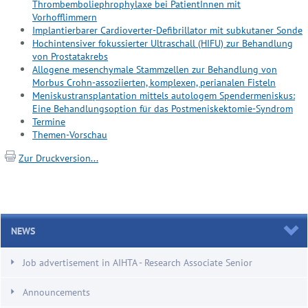
Thrombemboliephrophylaxe bei PatientInnen mit
Vorhofflimmern
Implantierbarer Cardioverter-Defibrillator mit subkutaner Sonde
Hochintensiver fokussierter Ultraschall (HIFU) zur Behandlung
von Prostatakrebs
Allogene mesenchymale Stammzellen zur Behandlung von
Morbus Crohn-assoziierten, komplexen, perianalen Fisteln
Meniskustransplantation mittels autologem Spendermeniskus:
Eine Behandlungsoption für das Postmeniskektomie-Syndrom
Termine
Themen-Vorschau
Zur Druckversion...
NEWS
Job advertisement in AIHTA - Research Associate Senior
Announcements