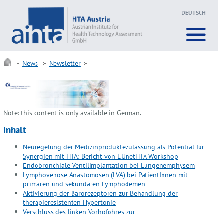
DEUTSCH
News
Newsletter
Note: this content is only available in German.
Inhalt
Neuregelung der Medizinproduktezulassung als Potential für
Synergien mit HTA: Bericht von EUnetHTA Workshop
Endobronchiale Ventilimplantation bei Lungenemphysem
Lymphovenöse Anastomosen (LVA) bei PatientInnen mit
primären und sekundären Lymphödemen
Aktivierung der Barorezeptoren zur Behandlung der
therapieresistenten Hypertonie
Verschluss des linken Vorhofohres zur