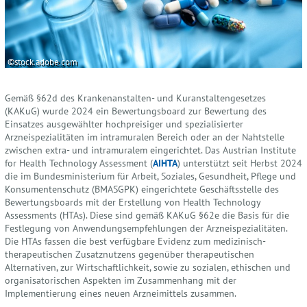
©stock.adobe.com
Gemäß §62d des Krankenanstalten- und Kuranstaltengesetzes
(KAKuG) wurde 2024 ein Bewertungsboard zur Bewertung des
Einsatzes ausgewählter hochpreisiger und spezialisierter
Arzneispezialitäten im intramuralen Bereich oder an der Nahtstelle
zwischen extra- und intramuralem eingerichtet. Das Austrian Institute
for Health Technology Assessment (
AIHTA
) unterstützt seit Herbst 2024
die im Bundesministerium für Arbeit, Soziales, Gesundheit, Pflege und
Konsumentenschutz (BMASGPK) eingerichtete Geschäftsstelle des
Bewertungsboards mit der Erstellung von Health Technology
Assessments (HTAs). Diese sind gemäß KAKuG §62e die Basis für die
Festlegung von Anwendungsempfehlungen der Arzneispezialitäten.
Die HTAs fassen die best verfügbare Evidenz zum medizinisch-
therapeutischen Zusatznutzens gegenüber therapeutischen
Alternativen, zur Wirtschaftlichkeit, sowie zu sozialen, ethischen und
organisatorischen Aspekten im Zusammenhang mit der
Implementierung eines neuen Arzneimittels zusammen.