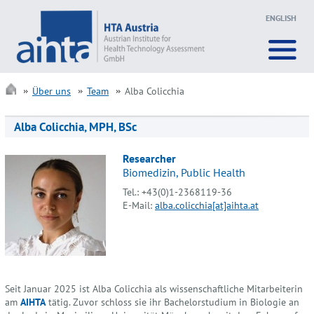
ENGLISH
Über uns
Team
Alba Colicchia
Alba Colicchia, MPH, BSc
Researcher
Biomedizin, Public Health
Tel.: +43(0)1-2368119-36
E-Mail:
alba.colicchia[at]aihta.at
Seit Januar 2025 ist Alba Colicchia als wissenschaftliche Mitarbeiterin
am
AIHTA
tätig. Zuvor schloss sie ihr Bachelorstudium in Biologie an